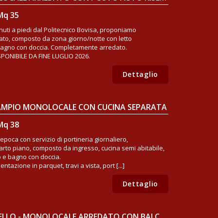
Mq 35
minuti a piedi dal Politecnico Bovisa, proponiamo
zato, composto da zona giorno/notte con letto
 bagno con doccia. Completamente arredato.
SPONIBILE DA FINE LUGLIO 2026.
Dettaglio
- AMPIO MONOLOCALE CON CUCINA SEPARATA
Mq 38
d'epoca con servizio di portineria giornaliero,
arto piano, composto da ingresso, cucina semi abitabile,
o e bagno con doccia.
azione in parquet, travi a vista, port [...]
Dettaglio
MILANO, CERTOSA/PORTELLO - MONOLOCALE ARREDATO CON BALCONE