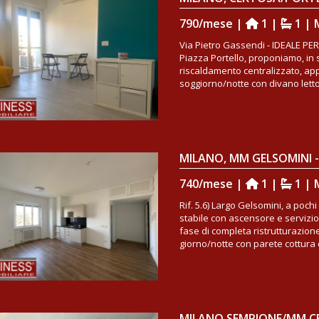
790/mese |
1 |
1 | 
Via Pietro Gassendi - IDEALE PER
Piazza Portello, proponiamo, in s
riscaldamento centralizzato, ap
soggiorno/notte con divano letto, 
740/mese |
1 |
1 | 
Rif. 5.6) Largo Gelsomini, a poc
stabile con ascensore e servizi
fase di completa ristrutturazio
giorno/notte con parete cottura e