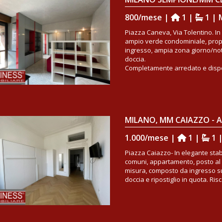
800/mese |
1 |
1 | 
Piazza Caneva, Via Tolentino. In 
ampio verde condominiale, pro
ingresso, ampia zona giorno/not
doccia.
Completamente arredato e disponi
1.000/mese |
1 |
1 
Piazza Caiazzo- In elegante stab
comuni, appartamento, posto al p
misura, composto da ingresso s
doccia e ripostiglio in quota. Risc