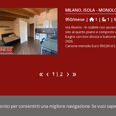
MILANO, ISOLA - MONO
950/mese |
1 |
1 | 
Via Alserio - In stabile con asc
sito al quinto piano e composto 
bagno con box doccia e balcone
2026.
Canone mensile Euro 950,00 ol [..
1 |
2
Business Immobiliare Srl
0 - 20124 Milano - Tel 02 6705867 - 02 6693583 - e-mail:
info@bu
tecnici per consentirti una migliore navigazione. Se vuoi sap
69130154 - R.E.A. MI 1099225 -
Privacy
-
Cookies policy
-
Powered by Cometa Im