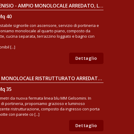
MILANO SEMPIONE/MM CENISIO - AMPIO MONOLOCALE ARREDATO, LIBERO SUBITO
Mq 40
stabile signorile con ascensore, servizio di portineria e
poniamo monolocale al quarto piano, composto da
te, cucina separata, terrazzino loggiato e bagno con
bil [...]
Dettaglio
MILANO, MM GELSOMINI - MONOLOCALE RISTRUTTURATO ARREDATO DI CUCINA
Mq 35
hi metri da nuova fermata linea blu MM Gelsomini. In
o di portineria, proponiamo grazioso e luminoso
ecente ristrutturazione, composto da ingresso con porta
tte con parete co [...]
Dettaglio