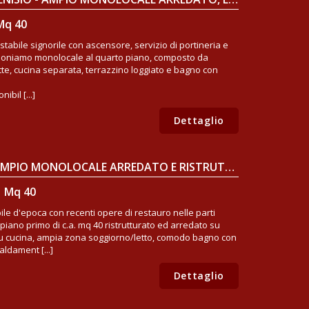
Mq 40
stabile signorile con ascensore, servizio di portineria e
poniamo monolocale al quarto piano, composto da
te, cucina separata, terrazzino loggiato e bagno con
bil [...]
Dettaglio
MILANO, MM CAIAZZO - AMPIO MONOLOCALE ARREDATO E RISTRUTTURATO
| Mq 40
ile d'epoca con recenti opere di restauro nelle parti
iano primo di c.a. mq 40 ristrutturato ed arredato su
u cucina, ampia zona soggiorno/letto, comodo bagno con
aldament [...]
Dettaglio