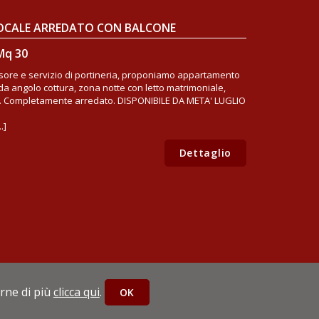
LOCALE ARREDATO CON BALCONE
Mq 30
ensore e servizio di portineria, proponiamo appartamento
da angolo cottura, zona notte con letto matrimoniale,
. Completamente arredato. DISPONIBILE DA META' LUGLIO
.]
Dettaglio
sinessimmobiliare.it
erne di più
clicca qui
.
OK
mobiliare