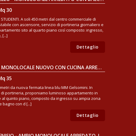
Mq 30
 STUDENTI. A soli 450 metri dal centro commerciale di
tabile con ascensore, servizio di portineria giornaliero e
partamento sito al quarto piano così composto: ingresso,
[...]
Dettaglio
MILANO, MM GELSOMINI - MONOLOCALE NUOVO CON CUCINA ARREDATA
Mq 35
hi metri da nuova fermata linea blu MM Gelsomini. In
o di portineria, proponiamo luminoso appartamento in
ne al quinto piano, composto da ingresso su ampia zona
 bagno con d [...]
Dettaglio
MILANO SEMPIONE/MM CENISIO - AMPIO MONOLOCALE ARREDATO, LIBERO SUBITO