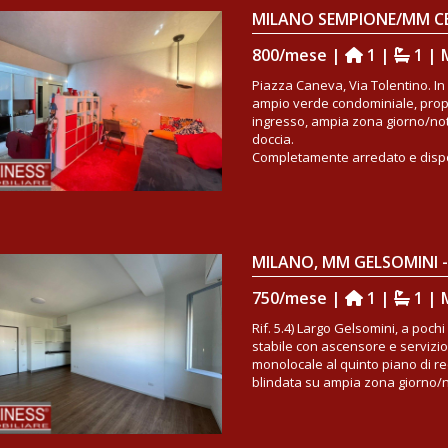
800/mese |
1 |
1 | 
Piazza Caneva, Via Tolentino. In 
ampio verde condominiale, pro
ingresso, ampia zona giorno/not
doccia.
Completamente arredato e disponi
750/mese |
1 |
1 | 
Rif. 5.4) Largo Gelsomini, a poc
stabile con ascensore e servizi
monolocale al quinto piano di r
blindata su ampia zona giorno/no