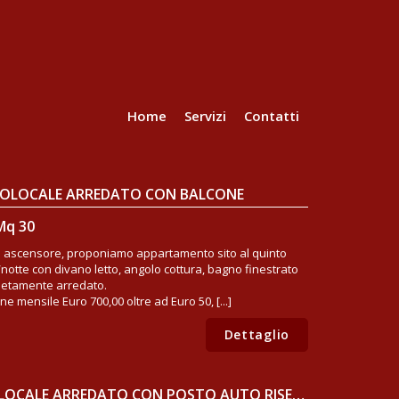
Home
Servizi
Contatti
ONOLOCALE ARREDATO CON BALCONE
Mq 30
 con ascensore, proponiamo appartamento sito al quinto
otte con divano letto, angolo cottura, bagno finestrato
letamente arredato.
 mensile Euro 700,00 oltre ad Euro 50, [...]
Dettaglio
MILANO, BOVISA - MONOLOCALE ARREDATO CON POSTO AUTO RISERVATO