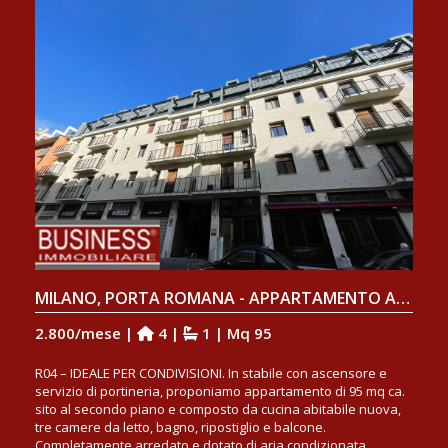
MILANO, PORTA ROMANA - APPARTAMENTO ARREDATO CON TRE CAMERE DA LETTO E BALCONE
2.800/mese |
4 |
1 | Mq 95
R04 – IDEALE PER CONDIVISIONI. In stabile con ascensore e
servizio di portineria, proponiamo appartamento di 95 mq ca.
sito al secondo piano e composto da cucina abitabile nuova,
tre camere da letto, bagno, ripostiglio e balcone.
Completamente arredato e dotato di aria condizionata.